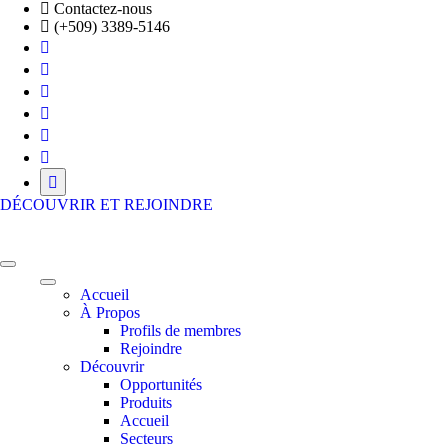
Skip
Contactez-nous
to
(+509) 3389-5146
the
content
DÉCOUVRIR ET REJOINDRE
HFE BUSINESS ECOSYSTEM
Là où vos ambitions prennent vie!
Accueil
À Propos
Profils de membres
Rejoindre
Découvrir
Opportunités
Produits
Accueil
Secteurs