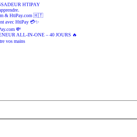
SSADEUR HTIPAY
apprendre.
tem & HtiPay.com 🇭🇹
ment avec HtiPay 💳✨
iPay.com 💸
NEUR ALL-IN-ONE – 40 JOURS 🔥
tre vos mains