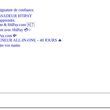
signature de confiance.
SSADEUR HTIPAY
apprendre.
tem & HtiPay.com 🇭🇹
ment avec HtiPay 💳✨
iPay.com 💸
NEUR ALL-IN-ONE – 40 JOURS 🔥
tre vos mains