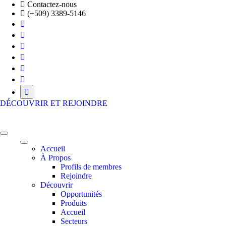
Skip
Contactez-nous
to
(+509) 3389-5146
the
content
DÉCOUVRIR ET REJOINDRE
HFE BUSINESS ECOSYSTEM
Là où vos ambitions prennent vie!
Accueil
À Propos
Profils de membres
Rejoindre
Découvrir
Opportunités
Produits
Accueil
Secteurs