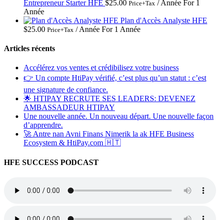
Entrepreneur Starter HFE
$
25.00
/ Année
For 1
Price+Tax
Année
Plan d'Accès Analyste HFE
$
25.00
/ Année
For 1 Année
Price+Tax
Articles récents
Accélérez vos ventes et crédibilisez votre business
👉 Un compte HtiPay vérifié, c’est plus qu’un statut : c’est
une signature de confiance.
🌟 HTIPAY RECRUTE SES LEADERS: DEVENEZ
AMBASSADEUR HTIPAY
Une nouvelle année. Un nouveau départ. Une nouvelle façon
d’apprendre.
🚀 Antre nan Avni Finans Nimerik la ak HFE Business
Ecosystem & HtiPay.com 🇭🇹
HFE SUCCESS PODCAST