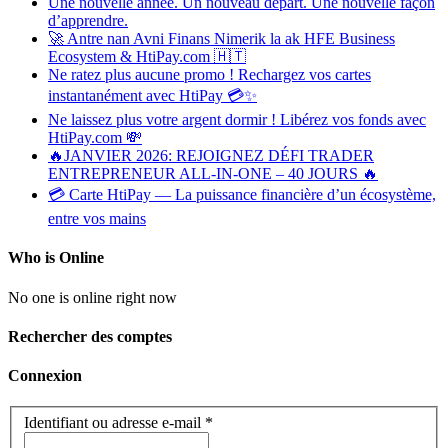
Une nouvelle année. Un nouveau départ. Une nouvelle façon
d’apprendre.
🚀 Antre nan Avni Finans Nimerik la ak HFE Business
Ecosystem & HtiPay.com 🇭🇹
Ne ratez plus aucune promo ! Rechargez vos cartes
instantanément avec HtiPay 💳✨
Ne laissez plus votre argent dormir ! Libérez vos fonds avec
HtiPay.com 💸
🔥JANVIER 2026: REJOIGNEZ DÉFI TRADER
ENTREPRENEUR ALL-IN-ONE – 40 JOURS 🔥
💳 Carte HtiPay — La puissance financière d’un écosystème,
entre vos mains
Who is Online
No one is online right now
Rechercher des comptes
Connexion
Identifiant ou adresse e-mail
*