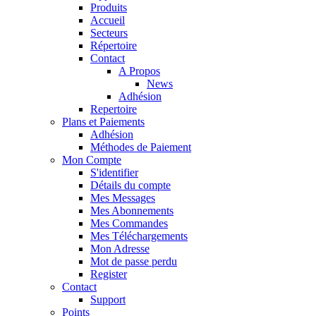
Produits
Accueil
Secteurs
Répertoire
Contact
A Propos
News
Adhésion
Repertoire
Plans et Paiements
Adhésion
Méthodes de Paiement
Mon Compte
S'identifier
Détails du compte
Mes Messages
Mes Abonnements
Mes Commandes
Mes Téléchargements
Mon Adresse
Mot de passe perdu
Register
Contact
Support
Points