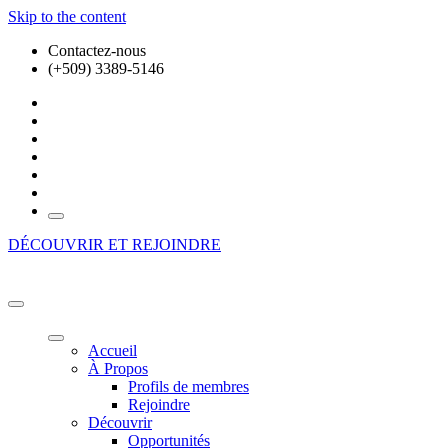
Skip to the content
Contactez-nous
(+509) 3389-5146
DÉCOUVRIR ET REJOINDRE
HFE BUSINESS ECOSYSTEM
Là où vos ambitions prennent vie!
Accueil
À Propos
Profils de membres
Rejoindre
Découvrir
Opportunités