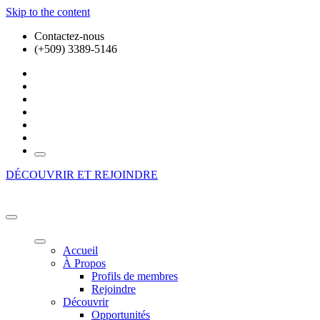
Skip to the content
Contactez-nous
(+509) 3389-5146
DÉCOUVRIR ET REJOINDRE
HFE BUSINESS ECOSYSTEM
Là où vos ambitions prennent vie!
Accueil
À Propos
Profils de membres
Rejoindre
Découvrir
Opportunités