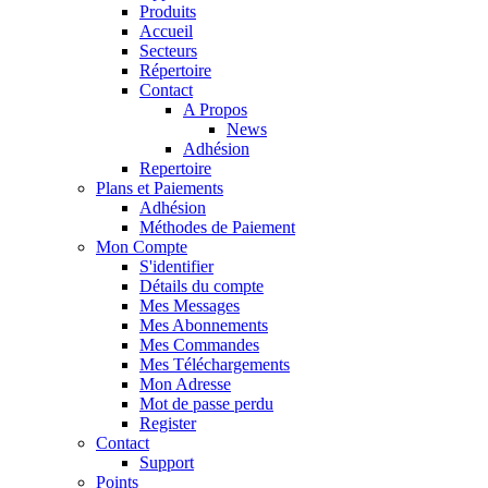
Produits
Accueil
Secteurs
Répertoire
Contact
A Propos
News
Adhésion
Repertoire
Plans et Paiements
Adhésion
Méthodes de Paiement
Mon Compte
S'identifier
Détails du compte
Mes Messages
Mes Abonnements
Mes Commandes
Mes Téléchargements
Mon Adresse
Mot de passe perdu
Register
Contact
Support
Points