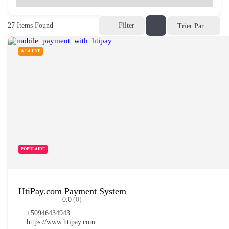
27
Items Found
Filter
Trier Par
A LA UNE
POPULAIRE
HtiPay.com Payment System
0.0
(0)
+50946434943
https://www.htipay.com