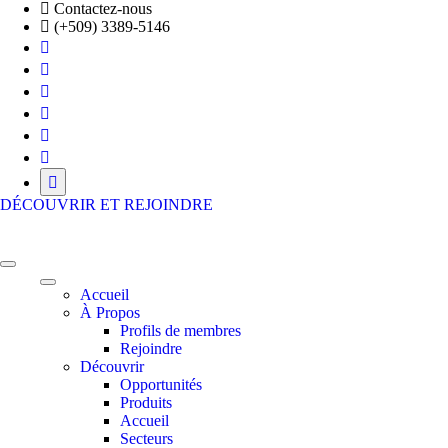
Skip
Contactez-nous
to
(+509) 3389-5146
the
content
DÉCOUVRIR ET REJOINDRE
HFE BUSINESS ECOSYSTEM
Là où vos ambitions prennent vie!
Accueil
À Propos
Profils de membres
Rejoindre
Découvrir
Opportunités
Produits
Accueil
Secteurs