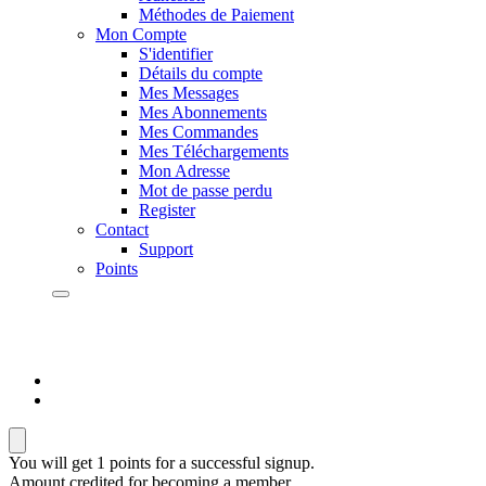
Méthodes de Paiement
Mon Compte
S'identifier
Détails du compte
Mes Messages
Mes Abonnements
Mes Commandes
Mes Téléchargements
Mon Adresse
Mot de passe perdu
Register
Contact
Support
Points
You will get 1 points for a successful signup.
Amount credited for becoming a member.