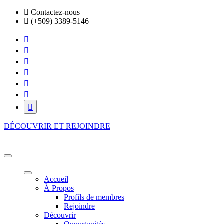
Skip
Contactez-nous
to
(+509) 3389-5146
the
content
DÉCOUVRIR ET REJOINDRE
HFE BUSINESS ECOSYSTEM
Là où vos ambitions prennent vie!
Accueil
À Propos
Profils de membres
Rejoindre
Découvrir