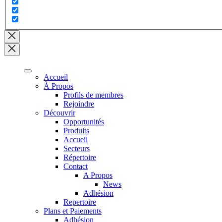
Close
search
Accueil
À Propos
Profils de membres
Rejoindre
Découvrir
Opportunités
Produits
Accueil
Secteurs
Répertoire
Contact
A Propos
News
Adhésion
Repertoire
Plans et Paiements
Adhésion