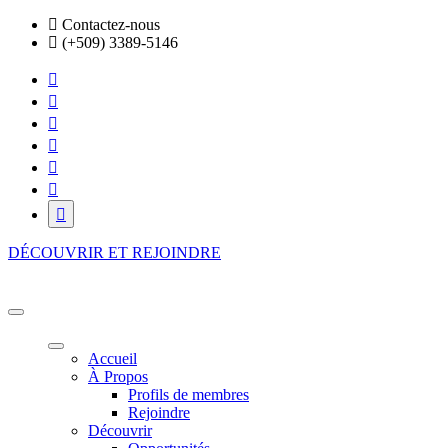
Skip
Contactez-nous
to
(+509) 3389-5146
the
content
DÉCOUVRIR ET REJOINDRE
HFE BUSINESS ECOSYSTEM
Là où vos ambitions prennent vie!
Accueil
À Propos
Profils de membres
Rejoindre
Découvrir