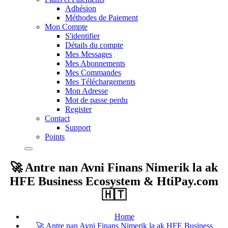
Adhésion
Méthodes de Paiement
Mon Compte
S'identifier
Détails du compte
Mes Messages
Mes Abonnements
Mes Commandes
Mes Téléchargements
Mon Adresse
Mot de passe perdu
Register
Contact
Support
Points
🚀 Antre nan Avni Finans Nimerik la ak
HFE Business Ecosystem & HtiPay.com
🇭🇹
Home
🚀 Antre nan Avni Finans Nimerik la ak HFE Business