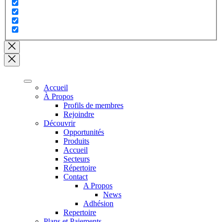
Close
search
Accueil
À Propos
Profils de membres
Rejoindre
Découvrir
Opportunités
Produits
Accueil
Secteurs
Répertoire
Contact
A Propos
News
Adhésion
Repertoire
Plans et Paiements