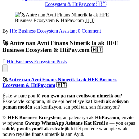
Ecosystem & HtiPay.com 🇭🇹
By
Hfe Business Ecosystem Assistant
0 Comment
🚀 Antre nan Avni Finans Nimerik la ak HFE
Business Ecosystem & HtiPay.com 🇭🇹
Hfe Business Ecosystem Posts
🚀
Antre nan Avni Finans Nimerik la ak HFE Business
Ecosystem & HtiPay.com
🇭🇹
Èske w pare pou fè
yon gwo pa nan evolisyon nimerik ou
?
Èske w vle konprann, itilize epi benefisye
kat kredi ak solisyon
peman modèn
san konfizyon, san pèdi tan, san fristrasyon?
✨
HFE Business Ecosystem
, an patenarya ak
HtiPay.com
, envite
w rejwenn
Gwoup WhatsApp Asistans Kat Kredi
a — yon espas
solidè, pwofesyonèl ak estratejik
ki fèt pou ede w adapte w ak
nouvo reyalite finans nimerik la ann Ayiti.