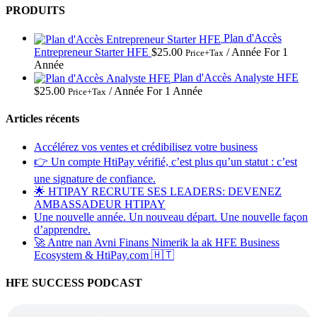
PRODUITS
Plan d'Accès
Entrepreneur Starter HFE
$
25.00
/ Année
For 1
Price+Tax
Année
Plan d'Accès Analyste HFE
$
25.00
/ Année
For 1 Année
Price+Tax
Articles récents
Accélérez vos ventes et crédibilisez votre business
👉 Un compte HtiPay vérifié, c’est plus qu’un statut : c’est
une signature de confiance.
🌟 HTIPAY RECRUTE SES LEADERS: DEVENEZ
AMBASSADEUR HTIPAY
Une nouvelle année. Un nouveau départ. Une nouvelle façon
d’apprendre.
🚀 Antre nan Avni Finans Nimerik la ak HFE Business
Ecosystem & HtiPay.com 🇭🇹
HFE SUCCESS PODCAST