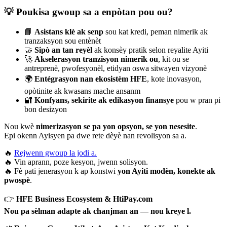
💡 Poukisa gwoup sa a enpòtan pou ou?
📘
Asistans klè ak senp
sou kat kredi, peman nimerik ak
tranzaksyon sou entènèt
🤝
Sipò an tan reyèl
ak konsèy pratik selon reyalite Ayiti
🚀
Akselerasyon tranzisyon nimerik ou
, kit ou se
antreprenè, pwofesyonèl, etidyan oswa sitwayen vizyonè
🌍
Entégrasyon nan ekosistèm HFE
, kote inovasyon,
opòtinite ak kwasans mache ansanm
🔐
Konfyans, sekirite ak edikasyon finansye
pou w pran pi
bon desizyon
Nou kwè
nimerizasyon se pa yon opsyon, se yon nesesite
.
Epi okenn Ayisyen pa dwe rete dèyè nan revolisyon sa a.
🔥
Rejwenn gwoup la jodi a.
🔥 Vin aprann, poze kesyon, jwenn solisyon.
🔥 Fè pati jenerasyon k ap konstwi
yon Ayiti modèn, konekte ak
pwospè
.
👉
HFE Business Ecosystem & HtiPay.com
Nou pa sèlman adapte ak chanjman an — nou kreye l.